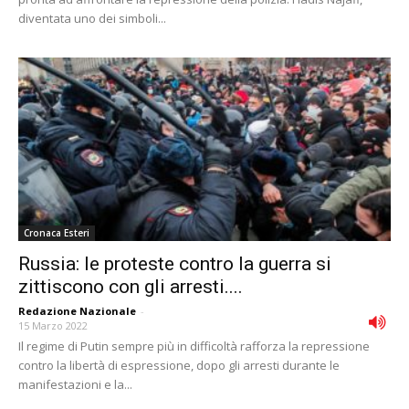
diventata uno dei simboli...
Cronaca Esteri
Russia: le proteste contro la guerra si
zittiscono con gli arresti....
Redazione Nazionale
-
15 Marzo 2022
Il regime di Putin sempre più in difficoltà rafforza la repressione
contro la libertà di espressione, dopo gli arresti durante le
manifestazioni e la...