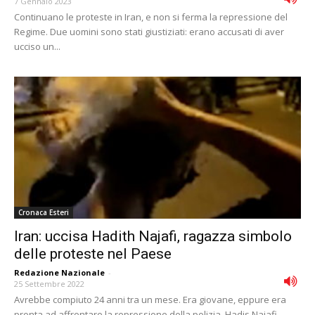
7 Gennaio 2023
Continuano le proteste in Iran, e non si ferma la repressione del
Regime. Due uomini sono stati giustiziati: erano accusati di aver
ucciso un...
Cronaca Esteri
Iran: uccisa Hadith Najafi, ragazza simbolo
delle proteste nel Paese
Redazione Nazionale
-
25 Settembre 2022
Avrebbe compiuto 24 anni tra un mese. Era giovane, eppure era
pronta ad affrontare la repressione della polizia. Hadis Najafi,