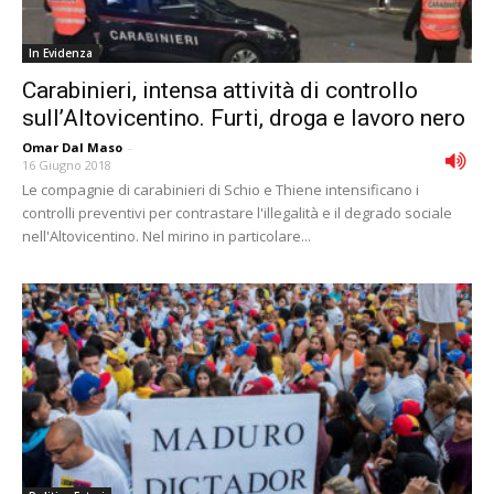
In Evidenza
Carabinieri, intensa attività di controllo
sull’Altovicentino. Furti, droga e lavoro nero
Omar Dal Maso
-
16 Giugno 2018
Le compagnie di carabinieri di Schio e Thiene intensificano i
controlli preventivi per contrastare l'illegalità e il degrado sociale
nell'Altovicentino. Nel mirino in particolare...