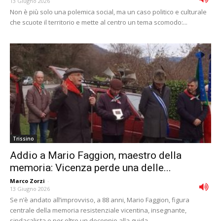
13 Giugno 2026
Non è più solo una polemica social, ma un caso politico e culturale
che scuote il territorio e mette al centro un tema scomodo:...
Trissino
Addio a Mario Faggion, maestro della
memoria: Vicenza perde una delle...
Marco Zorzi
-
13 Giugno 2026
Se n’è andato all’improvviso, a 88 anni, Mario Faggion, figura
centrale della memoria resistenziale vicentina, insegnante,
sindacalista e per oltre un decennio alla guida...