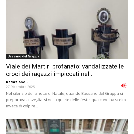
Bassano del Grappa
Viale dei Martiri profanato: vandalizzate le
croci dei ragazzi impiccati nel...
Redazione
-
27 Dicembre 2025
Nel silenzio della notte di Natale, quando Bassano del Grappa si
preparava a svegliarsi nella quiete delle feste, qualcuno ha scelto
invece di colpire...