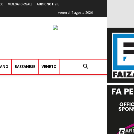
CO
VIDEOGIORNALE
AUDIONOTIZIE
venerdì 7 agosto 2026
IANO
BASSANESE
VENETO