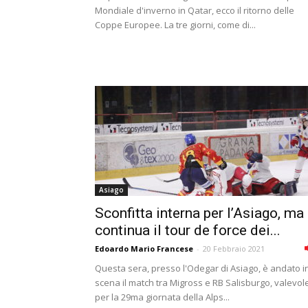
Mondiale d'inverno in Qatar, ecco il ritorno delle
Coppe Europee. La tre giorni, come di...
Asiago
Sconfitta interna per l’Asiago, ma
continua il tour de force dei...
Edoardo Mario Francese
-
20 Febbraio 2021
Questa sera, presso l'Odegar di Asiago, è andato i
scena il match tra Migross e RB Salisburgo, valevol
per la 29ma giornata della Alps...