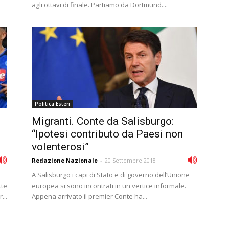
agli ottavi di finale. Partiamo da Dortmund....
Politica Esteri
Migranti. Conte da Salisburgo:
“Ipotesi contributo da Paesi non
volenterosi”
Redazione Nazionale
-
20 Settembre 2018
A Salisburgo i capi di Stato e di governo dell’Unione
tte
europea si sono incontrati in un vertice informale.
...
Appena arrivato il premier Conte ha...