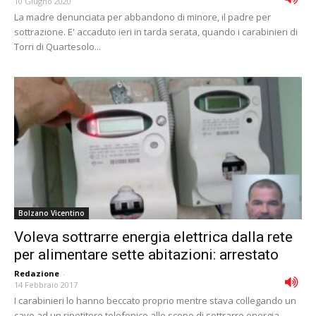
10 Giugno 2020
La madre denunciata per abbandono di minore, il padre per
sottrazione. E' accaduto ieri in tarda serata, quando i carabinieri di
Torri di Quartesolo...
Bolzano Vicentino
Voleva sottrarre energia elettrica dalla rete
per alimentare sette abitazioni: arrestato
Redazione
-
14 Febbraio 2017
I carabinieri lo hanno beccato proprio mentre stava collegando un
cavo ad un ripetitore telefonico allo scopo di sottrarre energia