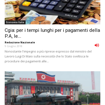
Economia Italia
Cgia: per i tempi lunghi per i pagamenti della
P.A, le...
Redazione Nazionale
-
9 Giugno 2018
Nonostante l'impegno a più riprese espresso dal ministro del
Lavoro Luigi Di Maio sulla necessità che lo Stato sveltisca le
procedure dei pagamenti alle...