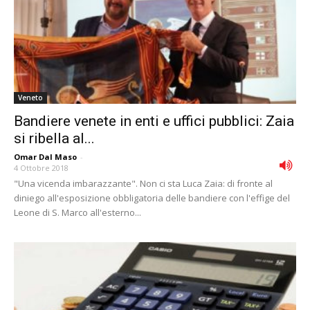
Veneto
Bandiere venete in enti e uffici pubblici: Zaia
si ribella al...
Omar Dal Maso
-
4 Ottobre 2018
"Una vicenda imbarazzante". Non ci sta Luca Zaia: di fronte al
diniego all'esposizione obbligatoria delle bandiere con l'effige del
Leone di S. Marco all'esterno...