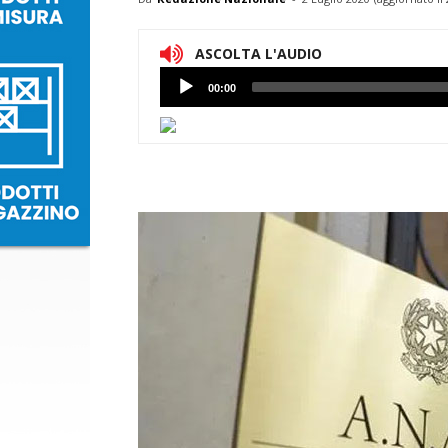
ASCOLTA L'AUDIO
Lettore
00:00
Audio