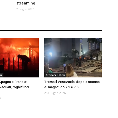
streaming
2 Luglio 2020
ri
Cronaca Esteri
 Spagna e Francia:
Trema il Venezuela: doppia scossa
vacuati, roghi fuori
di magnitudo 7.2 e 7.5
25 Giugno 2026
6