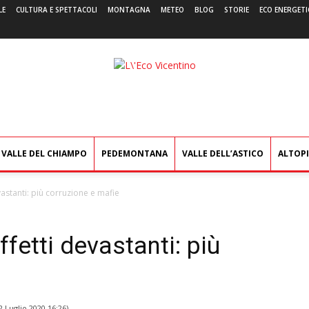
LE
CULTURA E SPETTACOLI
MONTAGNA
METEO
BLOG
STORIE
ECO ENERGETI
L'Eco
Vicentino
VALLE DEL CHIAMPO
PEDEMONTANA
VALLE DELL’ASTICO
ALTOP
vastanti: più corruzione e mafie
ffetti devastanti: più
2 Luglio 2020 16:26
)