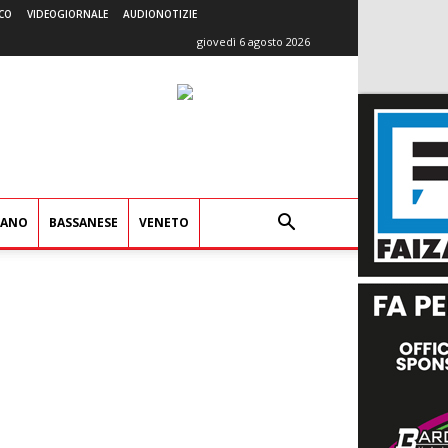
CO
VIDEOGIORNALE
AUDIONOTIZIE
giovedì 6 agosto 2026
IANO
BASSANESE
VENETO