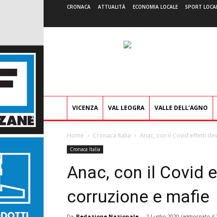
CRONACA
ATTUALITÀ
ECONOMIA LOCALE
SPORT LOCA
VICENZA
VAL LEOGRA
VALLE DELL’AGNO
Home
Cronaca Italia
Anac, con il Covid effetti de
Cronaca Italia
Anac, con il Covid e
corruzione e mafie
Da
Redazione Nazionale
-
2 Luglio 2020
(aggiornato il