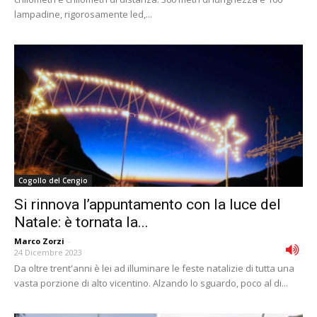
lampadine, rigorosamente led,...
Cogollo del Cengio
Si rinnova l’appuntamento con la luce del
Natale: è tornata la...
Marco Zorzi
-
24 Dicembre 2023
Da oltre trent'anni è lei ad illuminare le feste natalizie di tutta una
vasta porzione di alto vicentino. Alzando lo sguardo, poco al di...