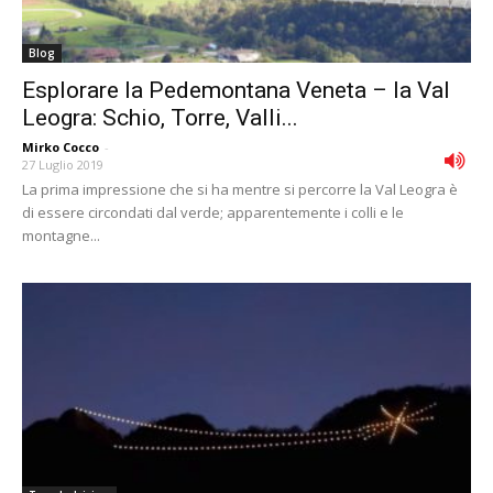
Blog
Esplorare la Pedemontana Veneta – la Val
Leogra: Schio, Torre, Valli...
Mirko Cocco
-
27 Luglio 2019
La prima impressione che si ha mentre si percorre la Val Leogra è
di essere circondati dal verde; apparentemente i colli e le
montagne...