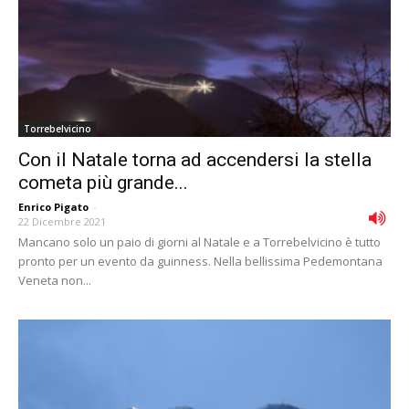
Torrebelvicino
Con il Natale torna ad accendersi la stella
cometa più grande...
Enrico Pigato
-
22 Dicembre 2021
Mancano solo un paio di giorni al Natale e a Torrebelvicino è tutto
pronto per un evento da guinness. Nella bellissima Pedemontana
Veneta non...