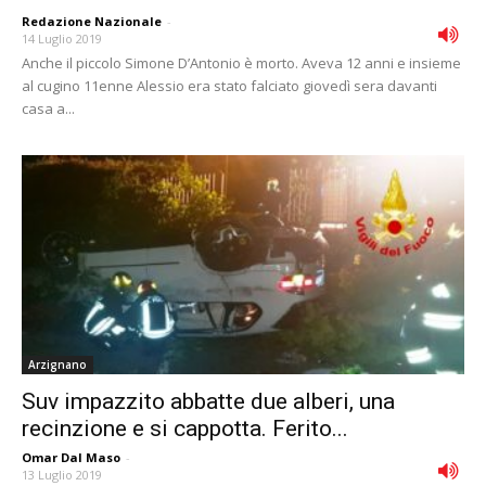
Redazione Nazionale
-
14 Luglio 2019
Anche il piccolo Simone D’Antonio è morto. Aveva 12 anni e insieme
al cugino 11enne Alessio era stato falciato giovedì sera davanti
casa a...
Arzignano
Suv impazzito abbatte due alberi, una
recinzione e si cappotta. Ferito...
Omar Dal Maso
-
13 Luglio 2019