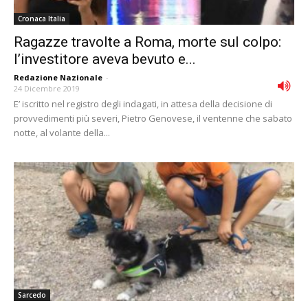
Cronaca Italia
Ragazze travolte a Roma, morte sul colpo:
l’investitore aveva bevuto e...
Redazione Nazionale
-
24 Dicembre 2019
E’ iscritto nel registro degli indagati, in attesa della decisione di
provvedimenti più severi, Pietro Genovese, il ventenne che sabato
notte, al volante della...
Sarcedo