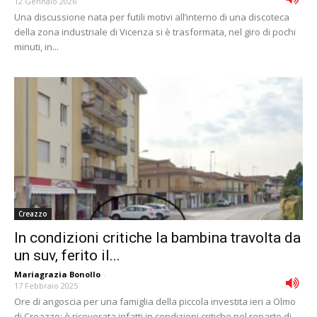
12 Gennaio 2026
Una discussione nata per futili motivi all’interno di una discoteca
della zona industriale di Vicenza si è trasformata, nel giro di pochi
minuti, in...
Creazzo
In condizioni critiche la bambina travolta da
un suv, ferito il...
Mariagrazia Bonollo
-
17 Febbraio 2025
Ore di angoscia per una famiglia della piccola investita ieri a Olmo
di Creazzo: è ricoverata infatti in condizioni critiche nel reparto di