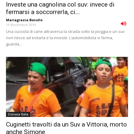
Investe una cagnolina col suv: invece di
fermarsi a soccorrerla, ci...
Mariagrazia Bonollo
-
19 Novembre 2019
Una cucciola di cane attraversa la strada sotto la pioggia e un suv
non riesce ad evitarla e la investe. L’automobilista si ferma,
guarda...
Cronaca Italia
Cuginetti travolti da un Suv a Vittoria, morto
anche Simone