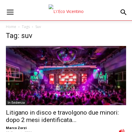
Home
Tags
Suv
Tag: suv
In Evidenza
Litigano in disco e travolgono due minori:
dopo 2 mesi identificata...
Marco Zorzi
-