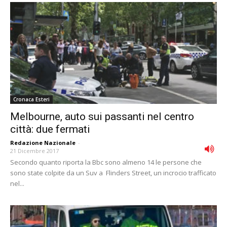
Cronaca Esteri
Melbourne, auto sui passanti nel centro
città: due fermati
Redazione Nazionale
-
21 Dicembre 2017
Secondo quanto riporta la Bbc sono almeno 14 le persone che
sono state colpite da un Suv a Flinders Street, un incrocio trafficato
nel...