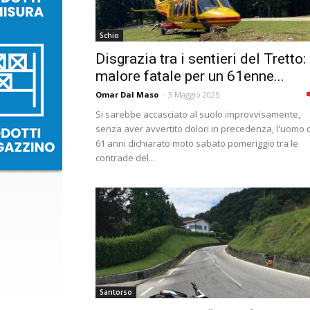
Schio
Disgrazia tra i sentieri del Tretto:
malore fatale per un 61enne...
Omar Dal Maso
-
3 Maggio 2025
Si sarebbe accasciato al suolo improvvisamente,
senza aver avvertito dolori in precedenza, l'uomo d
61 anni dichiarato moto sabato pomeriggio tra le
contrade del...
Santorso