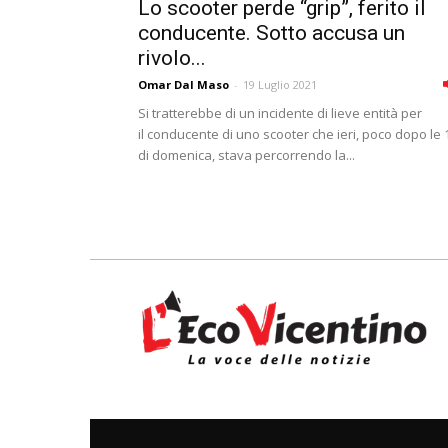
Lo scooter perde “grip”, ferito il
conducente. Sotto accusa un
rivolo...
Omar Dal Maso
-
19 Luglio 2021
Si tratterebbe di un incidente di lieve entità per
il conducente di uno scooter che ieri, poco dopo le 
di domenica, stava percorrendo la...