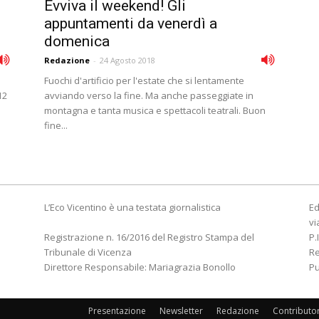
Evviva il weekend! Gli
appuntamenti da venerdì a
domenica
Redazione
-
24 Agosto 2018
Fuochi d'artificio per l'estate che si lentamente
12
avviando verso la fine. Ma anche passeggiate in
montagna e tanta musica e spettacoli teatrali. Buon
fine...
L’Eco Vicentino è una testata giornalistica
Ed
vi
Registrazione n. 16/2016 del Registro Stampa del
P.
Tribunale di Vicenza
R
Direttore Responsabile: Mariagrazia Bonollo
Pu
Presentazione
Newsletter
Redazione
Contributo