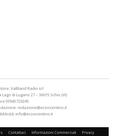
itore: Valliland Radio srl
a Lago di Lugano 27 – 36015 Schio (VI)
Iva 03945720245
edazione:
redazione@ecovicentino.it
bblicità:
info@ecovicentino.it
rs
Contattaci
Informazioni Commerciali
Privacy