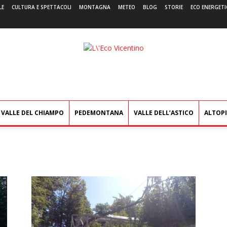
LE
CULTURA E SPETTACOLI
MONTAGNA
METEO
BLOG
STORIE
ECO ENERGETI
L'Eco
Vicentino
VALLE DEL CHIAMPO
PEDEMONTANA
VALLE DELL’ASTICO
ALTOP