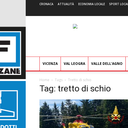
CRONACA
ATTUALITÀ
ECONOMIA LOCALE
SPORT LOCA
VICENZA
VAL LEOGRA
VALLE DELL’AGNO
Home
Tags
Tretto di schio
Tag: tretto di schio