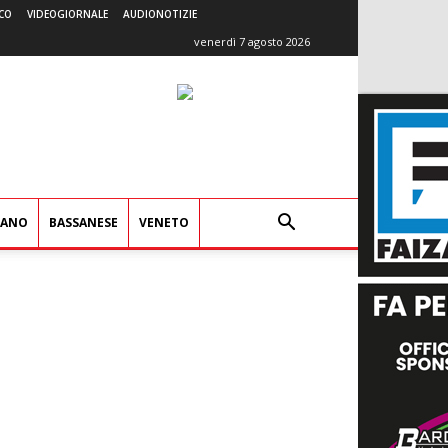
CO
VIDEOGIORNALE
AUDIONOTIZIE
venerdì 7 agosto 2026
IANO
BASSANESE
VENETO