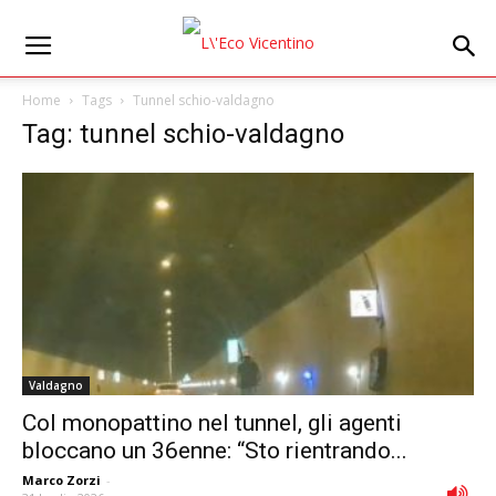
Home
Tags
Tunnel schio-valdagno
Tag: tunnel schio-valdagno
Valdagno
Col monopattino nel tunnel, gli agenti
bloccano un 36enne: “Sto rientrando...
Marco Zorzi
-