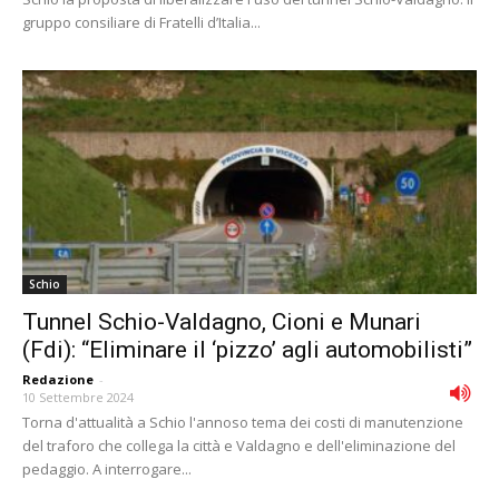
gruppo consiliare di Fratelli d’Italia...
Schio
Tunnel Schio-Valdagno, Cioni e Munari
(Fdi): “Eliminare il ‘pizzo’ agli automobilisti”
Redazione
-
10 Settembre 2024
Torna d'attualità a Schio l'annoso tema dei costi di manutenzione
del traforo che collega la città e Valdagno e dell'eliminazione del
pedaggio. A interrogare...