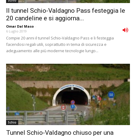
Schio
Il tunnel Schio-Valdagno Pass festeggia le
20 candeline e si aggiorna...
Omar Dal Maso
-
6 Luglio 2019
Compie 20 anni il tunnel Schio-Valdagno Pass e li festeggia
facendosi regali utili, soprattutto in tema di sicurezza e
adeguamento alle più moderne tecnologie lungo...
Schio
Tunnel Schio-Valdagno chiuso per una