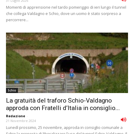
31 Luglio 2026
Momenti di apprensione nel tardo pomeriggio di ieri lungo il tunnel
che collega Valdagno e Schio, dove un uomo è stato sorpreso a
percorrere...
Schio
La gratuità del traforo Schio-Valdagno
approda con Fratelli d’Italia in consiglio...
Redazione
-
21 Novembre 2024
Lunedì prossimo, 25 novembre, approda in consiglio comunale a
Schio la proposta di liberalizzare l'uso del tunnel Schio-Valdagno. Il