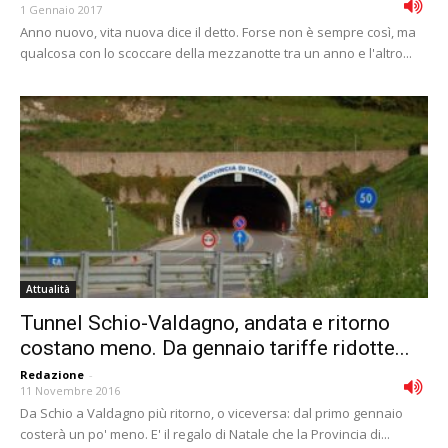
1 Gennaio 2017
Anno nuovo, vita nuova dice il detto. Forse non è sempre così, ma
qualcosa con lo scoccare della mezzanotte tra un anno e l'altro...
Attualità
Tunnel Schio-Valdagno, andata e ritorno
costano meno. Da gennaio tariffe ridotte...
Redazione
-
11 Novembre 2016
Da Schio a Valdagno più ritorno, o viceversa: dal primo gennaio
costerà un po' meno. E' il regalo di Natale che la Provincia di...