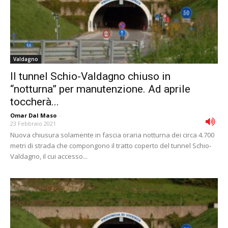
Valdagno
Il tunnel Schio-Valdagno chiuso in
“notturna” per manutenzione. Ad aprile
toccherà...
Omar Dal Maso
-
23 Febbraio 2021
Nuova chiusura solamente in fascia oraria notturna dei circa 4.700
metri di strada che compongono il tratto coperto del tunnel Schio-
Valdagno, il cui accesso...