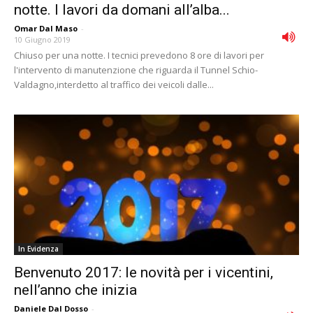
notte. I lavori da domani all’alba...
Omar Dal Maso
-
10 Giugno 2019
Chiuso per una notte. I tecnici prevedono 8 ore di lavori per
l'intervento di manutenzione che riguarda il Tunnel Schio-
Valdagno,interdetto al traffico dei veicoli dalle...
In Evidenza
Benvenuto 2017: le novità per i vicentini,
nell’anno che inizia
Daniele Dal Dosso
-