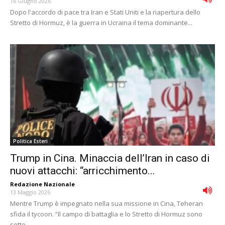
16 Giugno 2026
Dopo l'accordo di pace tra Iran e Stati Uniti e la riapertura dello
Stretto di Hormuz, è la guerra in Ucraina il tema dominante...
Politica Esteri
Trump in Cina. Minaccia dell’Iran in caso di
nuovi attacchi: “arricchimento...
Redazione Nazionale
-
13 Maggio 2026
Mentre Trump è impegnato nella sua missione in Cina, Teheran
sfida il tycoon. “Il campo di battaglia e lo Stretto di Hormuz sono
sotto...