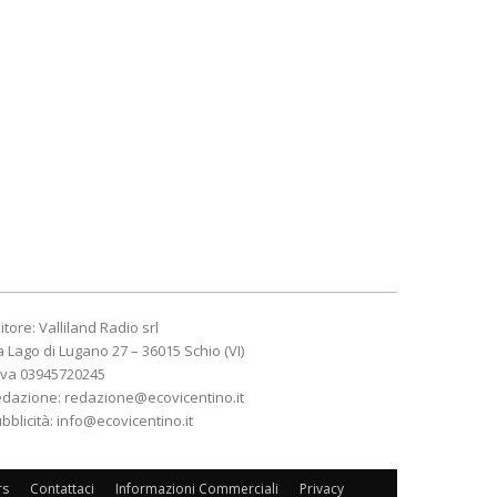
itore: Valliland Radio srl
a Lago di Lugano 27 – 36015 Schio (VI)
Iva 03945720245
edazione:
redazione@ecovicentino.it
bblicità:
info@ecovicentino.it
rs
Contattaci
Informazioni Commerciali
Privacy