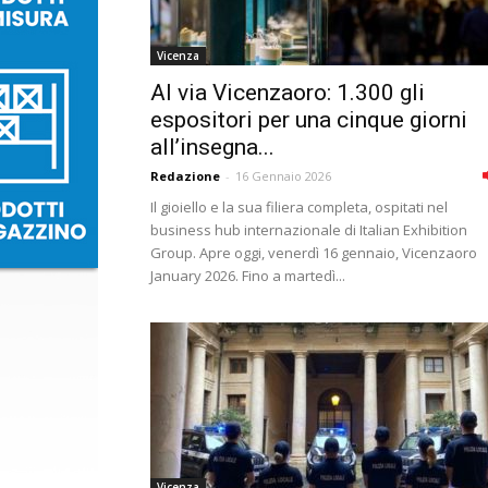
Vicenza
Al via Vicenzaoro: 1.300 gli
espositori per una cinque giorni
all’insegna...
Redazione
-
16 Gennaio 2026
Il gioiello e la sua filiera completa, ospitati nel
business hub internazionale di Italian Exhibition
Group. Apre oggi, venerdì 16 gennaio, Vicenzaoro
January 2026. Fino a martedì...
Vicenza