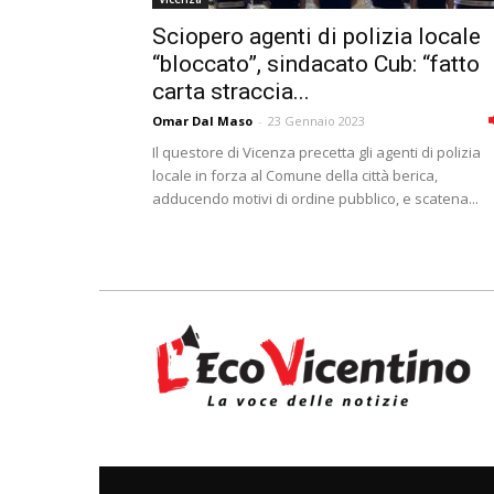
Sciopero agenti di polizia locale
“bloccato”, sindacato Cub: “fatto
carta straccia...
Omar Dal Maso
-
23 Gennaio 2023
Il questore di Vicenza precetta gli agenti di polizia
locale in forza al Comune della città berica,
adducendo motivi di ordine pubblico, e scatena...