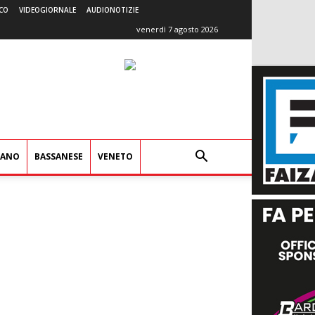
CO
VIDEOGIORNALE
AUDIONOTIZIE
venerdì 7 agosto 2026
IANO
BASSANESE
VENETO