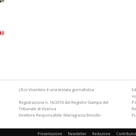
L’Eco Vicentino è una testata giornalistica
Ed
vi
Registrazione n. 16/2016 del Registro Stampa del
P.
Tribunale di Vicenza
R
Direttore Responsabile: Mariagrazia Bonollo
Pu
Presentazione
Newsletter
Redazione
Contributo