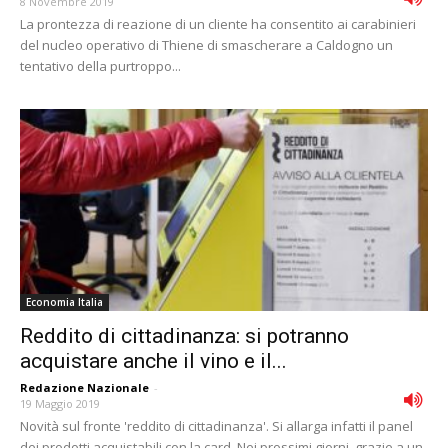
8 Novembre 2019
La prontezza di reazione di un cliente ha consentito ai carabinieri
del nucleo operativo di Thiene di smascherare a Caldogno un
tentativo della purtroppo...
Economia Italia
Reddito di cittadinanza: si potranno
acquistare anche il vino e il...
Redazione Nazionale
-
19 Maggio 2019
Novità sul fronte 'reddito di cittadinanza'. Si allarga infatti il panel
dei prodotti acquistabili con la card. Nei prossimi giorni, grazie a un