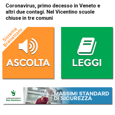
Coronavirus, primo decesso in Veneto e
altri due contagi. Nel Vicentino scuole
chiuse in tre comuni
Home
Veneto
Noventa Vicentina
Agugliaro
Albettone
Cronaca
In Evidenza
Veneto
Coronavirus, primo decesso
in Veneto e altri due contagi.
Nel Vicentino scuole chiuse
in tre comuni
Da
Omar Dal Maso
22 Febbraio 2020
(aggiornato il
22 Febbraio 2020 17:31
)