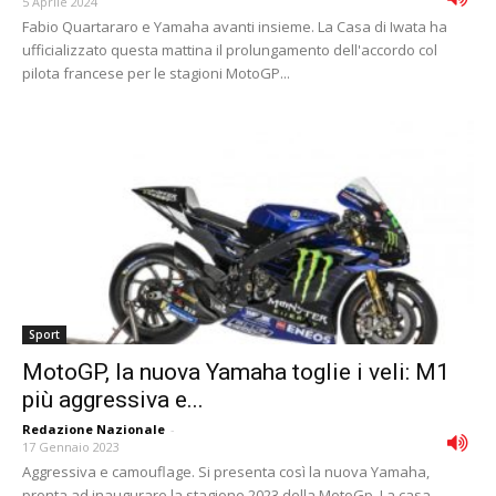
5 Aprile 2024
Fabio Quartararo e Yamaha avanti insieme. La Casa di Iwata ha
ufficializzato questa mattina il prolungamento dell'accordo col
pilota francese per le stagioni MotoGP...
Sport
MotoGP, la nuova Yamaha toglie i veli: M1
più aggressiva e...
Redazione Nazionale
-
17 Gennaio 2023
Aggressiva e camouflage. Si presenta così la nuova Yamaha,
pronta ad inaugurare la stagione 2023 della MotoGp. La casa