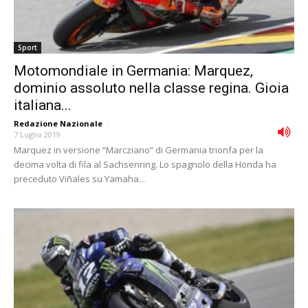
Sport
Motomondiale in Germania: Marquez,
dominio assoluto nella classe regina. Gioia
italiana...
Redazione Nazionale
-
7 Luglio 2019
Marquez in versione “Marcziano” di Germania trionfa per la
decima volta di fila al Sachsenring. Lo spagnolo della Honda ha
preceduto Viñales su Yamaha...