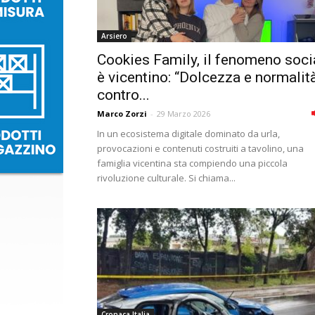
Arsiero
Cookies Family, il fenomeno soci
è vicentino: “Dolcezza e normalit
contro...
Marco Zorzi
-
29 Marzo 2026
In un ecosistema digitale dominato da urla,
provocazioni e contenuti costruiti a tavolino, una
famiglia vicentina sta compiendo una piccola
rivoluzione culturale. Si chiama...
Cronaca Italia