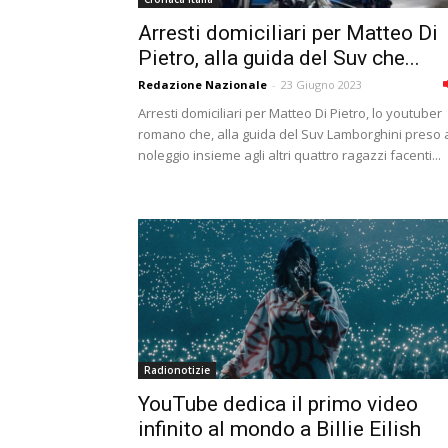
Arresti domiciliari per Matteo Di
Pietro, alla guida del Suv che...
Redazione Nazionale
-
23 Giugno 2023
Arresti domiciliari per Matteo Di Pietro, lo youtuber
romano che, alla guida del Suv Lamborghini preso 
noleggio insieme agli altri quattro ragazzi facenti...
Radionotizie
YouTube dedica il primo video
infinito al mondo a Billie Eilish