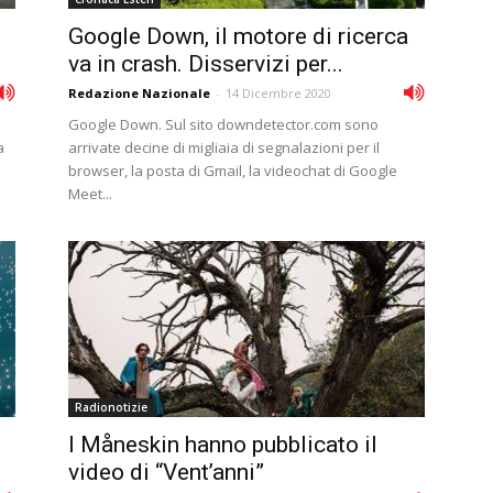
Google Down, il motore di ricerca
va in crash. Disservizi per...
Redazione Nazionale
-
14 Dicembre 2020
Google Down. Sul sito downdetector.com sono
a
arrivate decine di migliaia di segnalazioni per il
browser, la posta di Gmail, la videochat di Google
Meet...
Radionotizie
I Måneskin hanno pubblicato il
video di “Vent’anni”