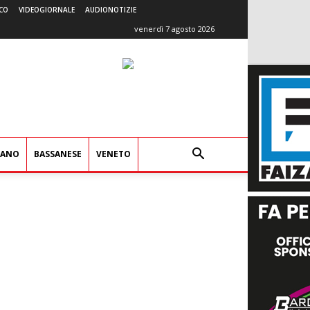
CO
VIDEOGIORNALE
AUDIONOTIZIE
venerdì 7 agosto 2026
IANO
BASSANESE
VENETO