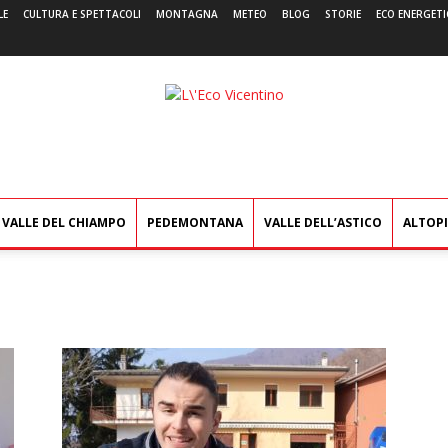
LE
CULTURA E SPETTACOLI
MONTAGNA
METEO
BLOG
STORIE
ECO ENERGETI
L'Eco
Vicentino
VALLE DEL CHIAMPO
PEDEMONTANA
VALLE DELL’ASTICO
ALTOP