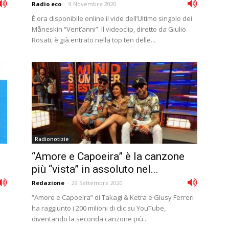
Radio eco
-
9 Novembre 2020
È ora disponibile online il vide dell’Ultimo singolo dei
Måneskin “Vent’anni”. Il videoclip, diretto da Giulio
Rosati, è già entrato nella top ten delle...
Radionotizie
“Amore e Capoeira” è la canzone
più “vista” in assoluto nel...
Redazione
-
29 Settembre 2020
“Amore e Capoeira” di Takagi & Ketra e Giusy Ferreri
ha raggiunto i 200 milioni di clic su YouTube,
diventando la seconda canzone più...