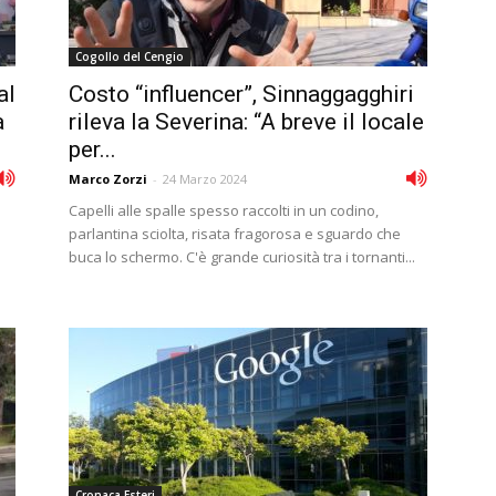
Cogollo del Cengio
al
Costo “influencer”, Sinnaggagghiri
à
rileva la Severina: “A breve il locale
per...
Marco Zorzi
-
24 Marzo 2024
Capelli alle spalle spesso raccolti in un codino,
parlantina sciolta, risata fragorosa e sguardo che
buca lo schermo. C'è grande curiosità tra i tornanti...
Cronaca Esteri