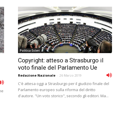
Politica Esteri
Copyright: atteso a Strasburgo il
i
voto finale del Parlamento Ue
Redazione Nazionale
-
26 Marzo 2019
C'è attesa oggi a Strasburgo per il giudizio finale del
Parlamento europeo sulla riforma del diritto
che
d'autore. "Un voto storico", secondo gli editori. Ma...