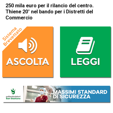
250 mila euro per il rilancio del centro.
Thiene 20° nel bando per i Distretti del
Commercio
Home
Thiene
Attualità
In Evidenza
Thiene
250 mila euro per il rilancio
del centro. Thiene 20° nel
bando per i Distretti del
Commercio
Da
Redazione
10 Dicembre 2019
(aggiornato il
10 Dicembre 2019 19:19
)