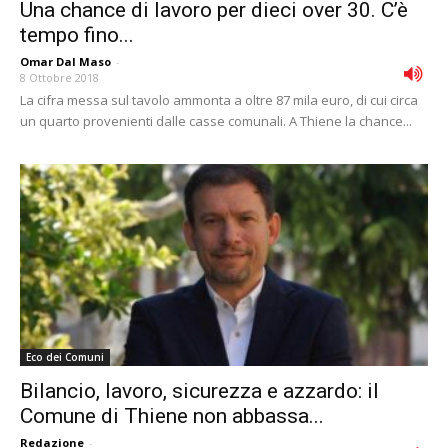
Una chance di lavoro per dieci over 30. C’è
tempo fino...
Omar Dal Maso
-
8 Ottobre 2018
La cifra messa sul tavolo ammonta a oltre 87 mila euro, di cui circa
un quarto provenienti dalle casse comunali. A Thiene la chance...
Eco dei Comuni
Bilancio, lavoro, sicurezza e azzardo: il
Comune di Thiene non abbassa...
Redazione
-