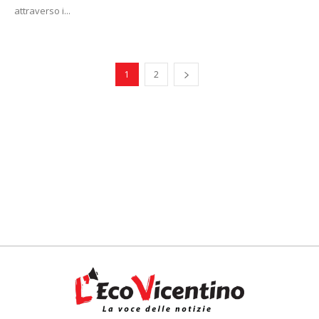
attraverso i...
1
2