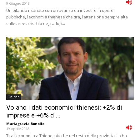
9 Giugno 2018
Un bilancio risanato con un avanzo da investire in opere
pubbliche, l’economia thienese che tira, l’attenzione sempre alta
sulle aree a rischio degrado, i...
Thiene
Volano i dati economici thienesi: +2% di
imprese e +6% di...
Mariagrazia Bonollo
-
19 Aprile 2018
Tira l'economia a Thiene, più che nel resto della provincia. Lo ha