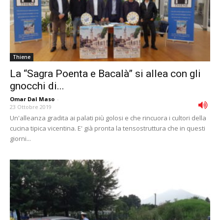
Thiene
La “Sagra Poenta e Bacalà” si allea con gli
gnocchi di...
Omar Dal Maso
-
23 Ottobre 2019
Un'alleanza gradita ai palati più golosi e che rincuora i cultori della
cucina tipica vicentina. E' già pronta la tensostruttura che in questi
giorni...