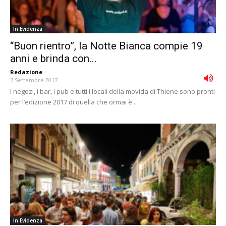
In Evidenza
“Buon rientro”, la Notte Bianca compie 19
anni e brinda con...
Redazione
-
7 Settembre 2017
I negozi, i bar, i pub e tutti i locali della movida di Thiene sono pronti
per l’edizione 2017 di quella che ormai è...
In Evidenza