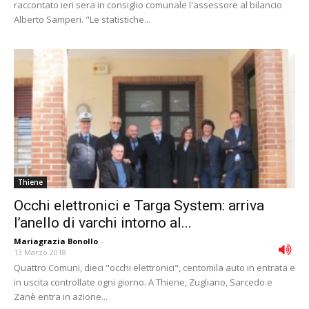
raccontato ieri sera in consiglio comunale l'assessore al bilancio
Alberto Samperi. "Le statistiche...
Thiene
Occhi elettronici e Targa System: arriva
l’anello di varchi intorno al...
Mariagrazia Bonollo
-
13 Marzo 2018
Quattro Comuni, dieci "occhi elettronici", centomila auto in entrata e
in uscita controllate ogni giorno. A Thiene, Zugliano, Sarcedo e
Zanè entra in azione...