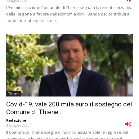
7 Luglio 2020
L’Amministrazione Comunale di Thiene segnala la recente iniziativa
della Regione a favore dell’economia con il Bando per contributi a
fondo perduto per micro e...
Thiene
Covid-19, vale 200 mila euro il sostegno del
Comune di Thiene...
Redazione
-
4 Giugno 2020
Il Comune di Thiene sceglie di non ha lasciare sole le imprese del
commercio e le attività economiche, così duramente provate in