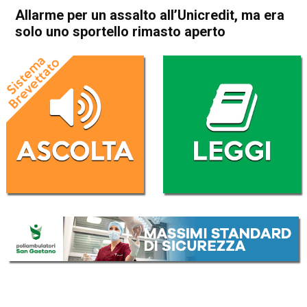
Allarme per un assalto all’Unicredit, ma era
solo uno sportello rimasto aperto
Home
Thiene
Cronaca
In Evidenza
Thiene
Allarme per un assalto
all’Unicredit, ma era solo uno
sportello rimasto aperto
Da
Redazione
5 Giugno 2018
(aggiornato il
5 Giugno 2018 13:15
)
ASCOLTA L'AUDIO