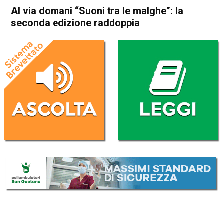
Al via domani “Suoni tra le malghe”: la
seconda edizione raddoppia
Home
Thiene
Arsiero
Thiene
Arsiero
Attualità
Cultura e spettacoli
In Evidenza
Lastebasse
Montagna
Posina
Asiago
Rotzo
Al via domani “Suoni tra le
malghe”: la seconda edizione
raddoppia
Da
Redazione
9 Giugno 2018
(aggiornato il
13 Giugno 2018 0:05
)