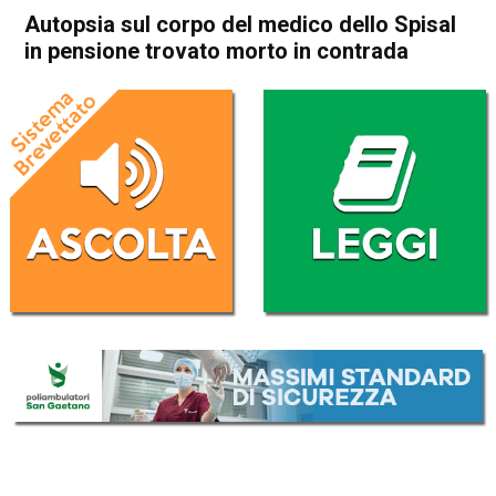
Autopsia sul corpo del medico dello Spisal
in pensione trovato morto in contrada
Home
Thiene
Arsiero
Thiene
Arsiero
Cronaca
In Evidenza
Autopsia sul corpo del
medico dello Spisal in
pensione trovato morto in
contrada
Da
Omar Dal Maso
24 Luglio 2025
(aggiornato il
26 Luglio 2025 16:13
)