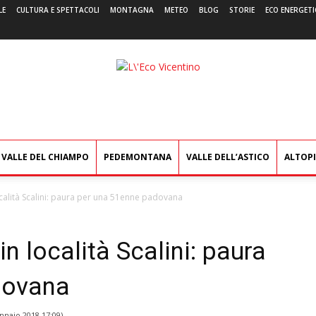
LE
CULTURA E SPETTACOLI
MONTAGNA
METEO
BLOG
STORIE
ECO ENERGETI
L'Eco
Vicentino
VALLE DEL CHIAMPO
PEDEMONTANA
VALLE DELL’ASTICO
ALTOP
alità Scalini: paura per una 51enne padovana
 località Scalini: paura
dovana
nnaio 2018 17:09
)