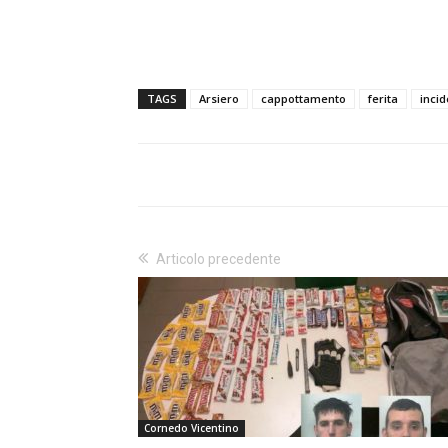
TAGS
Arsiero
cappottamento
ferita
inci
Articolo precedente
Cornedo Vicentino