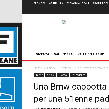
CRONACA
ATTUALITÀ
ECONOMIA LOCALE
SPORT LOCA
VICENZA
VAL LEOGRA
VALLE DELL’AGNO
Home
Thiene
Arsiero
Una Bmw cappotta in loc
Thiene
Arsiero
Cronaca
In Evidenza
Una Bmw cappotta in
per una 51enne pa
Da
Omar Dal Maso
-
8 Gennaio 2018
(aggiornato il
8 Ge