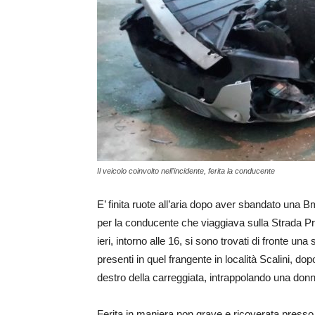
Il veicolo coinvolto nell'incidente, ferita la conducente
E’ finita ruote all’aria dopo aver sbandato un
per la conducente che viaggiava sulla Strada Pr
ieri, intorno alle 16, si sono trovati di fronte u
presenti in quel frangente in località Scalini, dop
destro della carreggiata, intrappolando una donna 
Ferita in maniera non grave e ricoverata presso