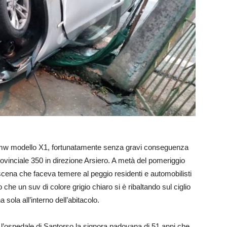
a Bmw modello X1, fortunatamente senza gravi conseguenza
ovinciale 350 in direzione Arsiero. A metà del pomeriggio
na scena che faceva temere al peggio residenti e automobilisti
o che un suv di colore grigio chiaro si è ribaltando sul ciglio
sola all’interno dell’abitacolo.
 l’ospedale di Santorso la signora padovana di 51 anni che