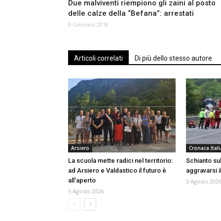
Due malviventi riempiono gli zaini al posto
delle calze della “Befana”: arrestati
8 Gennaio 2018
Articoli correlati
Di più dello stesso autore
Arsiero
Cronaca Itali
La scuola mette radici nel territorio:
Schianto sull
ad Arsiero e Valdastico il futuro è
aggravarsi i
all’aperto
3 Agosto 202
5 Agosto 2026