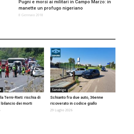
Pugni e morsi ai militari in Campo Marzo: in
manette un profugo nigeriano
8 Gennaio 2018
a
Sandrigo
a Terni-Rieti: rischia di
Schianto fra due auto, 36enne
l bilancio dei morti
ricoverato in codice giallo
6
29 Luglio 2026