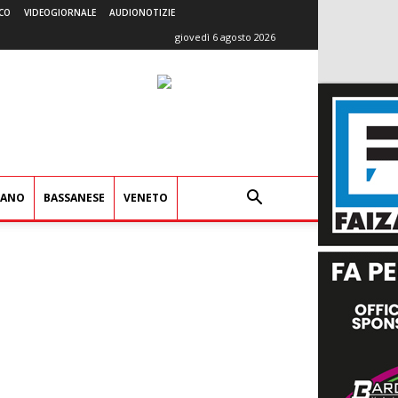
CO
VIDEOGIORNALE
AUDIONOTIZIE
giovedì 6 agosto 2026
IANO
BASSANESE
VENETO