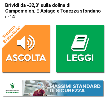
Brividi da -32,3° sulla dolina di
Campomolon. E Asiago e Tonezza sfondano
i -14°
Home
Thiene
Arsiero
Thiene
Arsiero
Asiago
Attualità
In Evidenza
Tonezza del Cimone
Brividi da -32,3° sulla dolina
di Campomolon. E Asiago e
Tonezza sfondano i -14°
Da
Marco Zorzi
5 Gennaio 2026
(aggiornato il
5 Gennaio 2026 21:26
)
ASCOLTA L'AUDIO