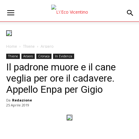
Home
Thiene
Arsiero
Thiene
Arsiero
Cronaca
In Evidenza
Il padrone muore e il cane
veglia per ore il cadavere.
Appello Enpa per Gigio
Da
Redazione
25 Aprile 2019