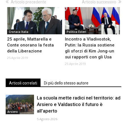
Articolo precedente
Articolo successivo
Cronaca Italia
Politica Esteri
25 aprile, Mattarella e
Incontro a Vladivostok,
Conte onorano la festa
Putin: la Russia sostiene
della Liberazione
gli sforzi di Kim Jong-un
sui rapporti con gli Usa
25 Aprile 2019
25 Aprile 2019
Articoli correlati
Di più dello stesso autore
La scuola mette radici nel territorio: ad
Arsiero e Valdastico il futuro è
all’aperto
Arsiero
5 Agosto 2026