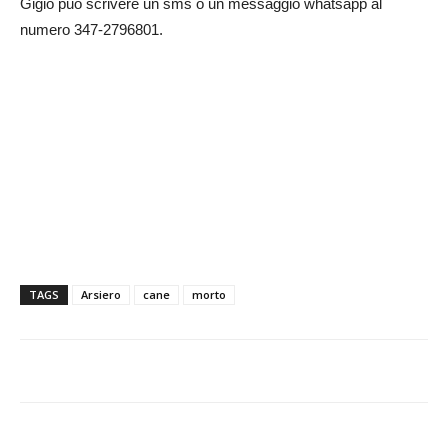
Gigio può scrivere un sms o un messaggio whatsapp al
numero 347-2796801.
TAGS
Arsiero
cane
morto