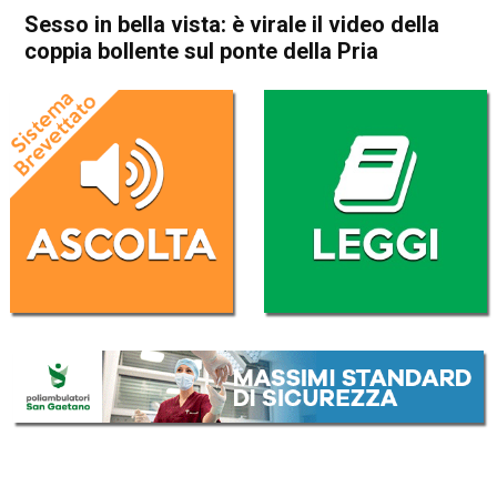
Sesso in bella vista: è virale il video della
coppia bollente sul ponte della Pria
Home
Thiene
Arsiero
Thiene
Arsiero
Attualità
Cogollo del Cengio
In Evidenza
Sesso in bella vista: è virale il
video della coppia bollente sul
ponte della Pria
Da
Marco Zorzi
25 Luglio 2023
(aggiornato il
3 Agosto 2025 17:02
)
ASCOLTA L'AUDIO