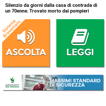
Silenzio da giorni dalla casa di contrada di
un 70enne. Trovato morto dai pompieri
Home
Thiene
Arsiero
Thiene
Arsiero
Cronaca
In Evidenza
Silenzio da giorni dalla casa
di contrada di un 70enne.
Trovato morto dai pompieri
Da
Omar Dal Maso
23 Luglio 2025
(aggiornato il
23 Luglio 2025 16:26
)
ASCOLTA L'AUDIO