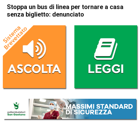
Stoppa un bus di linea per tornare a casa
senza biglietto: denunciato
Home
Thiene
Arsiero
Thiene
Arsiero
Cronaca
In Evidenza
Stoppa un bus di linea per
tornare a casa senza
biglietto: denunciato
Da
Redazione
13 Luglio 2021
(aggiornato il
13 Luglio 2021 9:37
)
ASCOLTA L'AUDIO