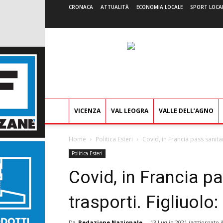
CRONACA
ATTUALITÀ
ECONOMIA LOCALE
SPORT LOCA
VICENZA
VAL LEOGRA
VALLE DELL’AGNO
Home
Politica Esteri
Covid, in Francia pass sanita
Politica Esteri
Covid, in Francia pa
trasporti. Figliuolo
Da
Redazione Nazionale
-
13 Luglio 2021
(aggiornato i