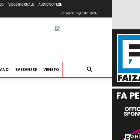
CO
VIDEOGIORNALE
AUDIONOTIZIE
venerdì 7 agosto 2026
IANO
BASSANESE
VENETO