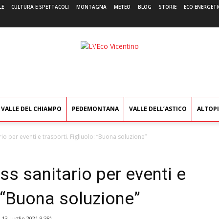
LE
CULTURA E SPETTACOLI
MONTAGNA
METEO
BLOG
STORIE
ECO ENERGETI
L'Eco
Vicentino
VALLE DEL CHIAMPO
PEDEMONTANA
VALLE DELL’ASTICO
ALTOP
rio per eventi e trasporti. Figliuolo: “Buona soluzione”
ss sanitario per eventi e
: “Buona soluzione”
l
13 Luglio 2021 9:38
)