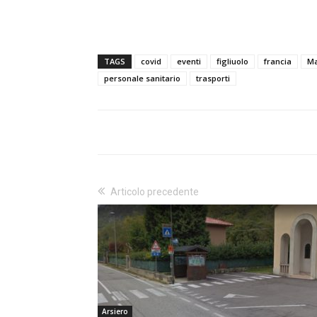
TAGS
covid
eventi
figliuolo
francia
Ma
personale sanitario
trasporti
Articolo precedente
Arsiero