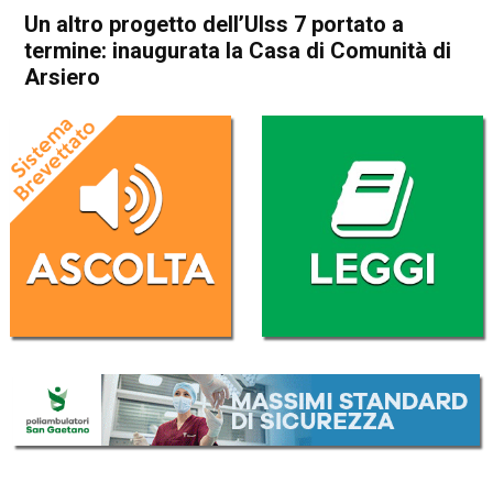
Un altro progetto dell’Ulss 7 portato a
termine: inaugurata la Casa di Comunità di
Arsiero
Home
Thiene
Arsiero
Thiene
Arsiero
Attualità
In Evidenza
Un altro progetto dell’Ulss 7
portato a termine: inaugurata
la Casa di Comunità di
Arsiero
Da
Redazione
23 Luglio 2025
(aggiornato il
23 Luglio 2025 19:25
)