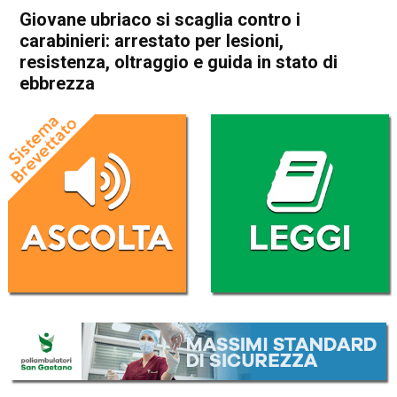
Giovane ubriaco si scaglia contro i
carabinieri: arrestato per lesioni,
resistenza, oltraggio e guida in stato di
ebbrezza
Home
Thiene
Breganze
Thiene
Breganze
Cronaca
In Evidenza
Giovane ubriaco si scaglia
contro i carabinieri: arrestato
per lesioni, resistenza,
oltraggio e guida in stato di
ebbrezza
Da
Redazione
27 Luglio 2023
(aggiornato il
27 Luglio 2023 14:42
)