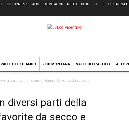
LE
CULTURA E SPETTACOLI
MONTAGNA
METEO
BLOG
STORIE
ECO ENERGETI
L'Eco
Vicentino
VALLE DEL CHIAMPO
PEDEMONTANA
VALLE DELL’ASTICO
ALTOP
iversi parti della provincia. Fiamme favorite da secco...
n diversi parti della
favorite da secco e