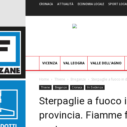
CRONACA
ATTUALITÀ
ECONOMIA LOCALE
SPORT LOCA
VICENZA
VAL LEOGRA
VALLE DELL’AGNO
Home
Thiene
Breganze
Sterpaglie a fuoco in d
Thiene
Breganze
Cronaca
In Evidenza
Sterpaglie a fuoco i
provincia. Fiamme 