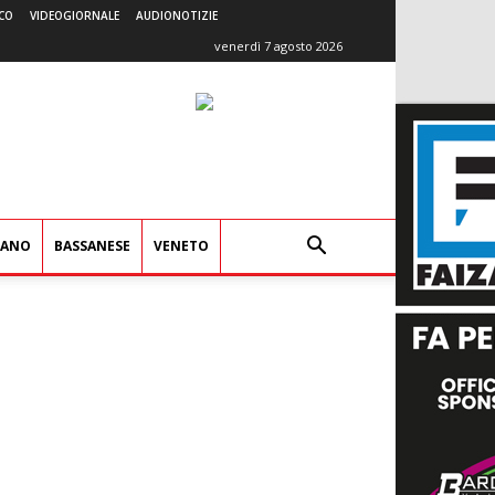
CO
VIDEOGIORNALE
AUDIONOTIZIE
venerdì 7 agosto 2026
IANO
BASSANESE
VENETO