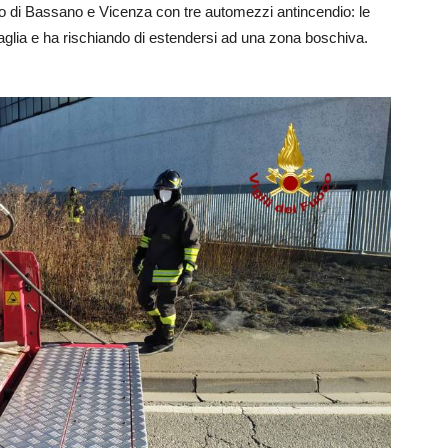
uoco di Bassano e Vicenza con tre automezzi antincendio: le
paglia e ha rischiando di estendersi ad una zona boschiva.