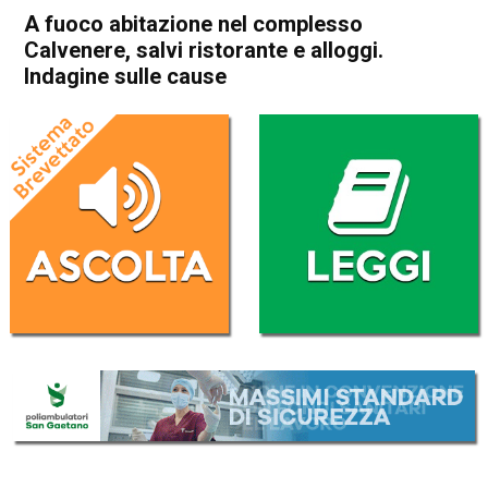
A fuoco abitazione nel complesso
Calvenere, salvi ristorante e alloggi.
Indagine sulle cause
Home
Thiene
Calvene
Thiene
Calvene
Cronaca
In Evidenza
A fuoco abitazione nel
complesso Calvenere, salvi
ristorante e alloggi. Indagine
sulle cause
Da
Redazione
30 Gennaio 2025
(aggiornato il
31 Gennaio 2025 7:50
)