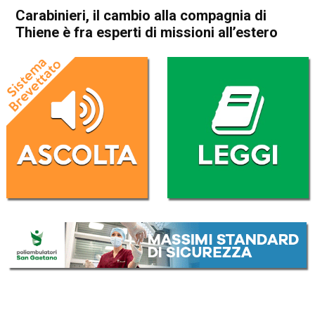
Carabinieri, il cambio alla compagnia di
Thiene è fra esperti di missioni all’estero
Home
Thiene
Cronaca
In Evidenza
Thiene
Carabinieri, il cambio alla
compagnia di Thiene è fra
esperti di missioni all’estero
Da
Mariagrazia Bonollo
12 Settembre 2019
(aggiornato il
12 Settembre 2019 12:39
)
ASCOLTA L'AUDIO