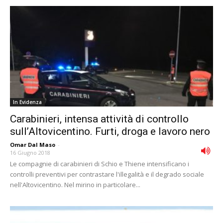
In Evidenza
Carabinieri, intensa attività di controllo
sull’Altovicentino. Furti, droga e lavoro nero
Omar Dal Maso
-
16 Giugno 2018
Le compagnie di carabinieri di Schio e Thiene intensificano i
controlli preventivi per contrastare l'illegalità e il degrado sociale
nell'Altovicentino. Nel mirino in particolare...