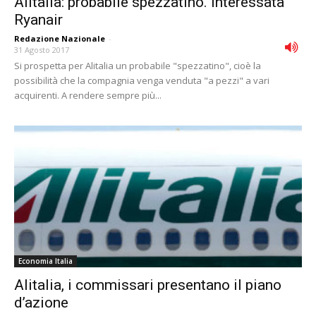
Alitalia: probabile spezzatino. Interessata
Ryanair
Redazione Nazionale
-
31 Agosto 2017
Si prospetta per Alitalia un probabile "spezzatino", cioè la
possibilità che la compagnia venga venduta "a pezzi" a vari
acquirenti. A rendere sempre più...
Economia Italia
Alitalia, i commissari presentano il piano
d’azione