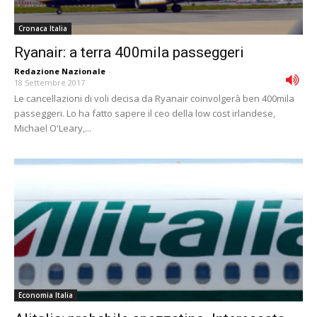
Cronaca Italia
Ryanair: a terra 400mila passeggeri
Redazione Nazionale
-
18 Settembre 2017
Le cancellazioni di voli decisa da Ryanair coinvolgerà ben 400mila
passeggeri. Lo ha fatto sapere il ceo della low cost irlandese,
Michael O'Leary,...
Economia Italia