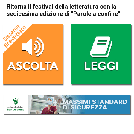
Ritorna il festival della letteratura con la
sedicesima edizione di “Parole a confine”
Home
Thiene
Carrè
Thiene
Caltrano
Carrè
Chiuppano
Cultura e spettacoli
In Evidenza
Ritorna il festival della
letteratura con la sedicesima
edizione di “Parole a confine”
Da
Redazione
30 Settembre 2020
(aggiornato il
1 Ottobre 2020 9:22
)
ASCOLTA L'AUDIO