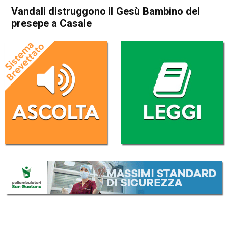
Vandali distruggono il Gesù Bambino del
presepe a Casale
Home
Thiene
Cogollo del Cengio
Thiene
Cogollo del Cengio
Cronaca
In Evidenza
Vandali distruggono il Gesù
Bambino del presepe a
Casale
Da
Redazione
9 Gennaio 2017
(aggiornato il
9 Gennaio 2017 18:53
)
ASCOLTA L'AUDIO