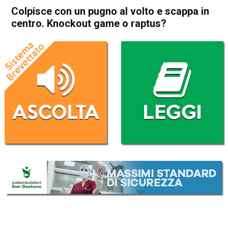
Colpisce con un pugno al volto e scappa in
centro. Knockout game o raptus?
Home
Thiene
Cronaca
In Evidenza
Thiene
Colpisce con un pugno al
volto e scappa in centro.
Knockout game o raptus?
Da
Omar Dal Maso
1 Febbraio 2018
(aggiornato il
5 Febbraio 2018 11:42
)
ASCOLTA L'AUDIO