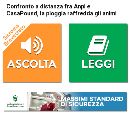
Confronto a distanza fra Anpi e
CasaPound, la pioggia raffredda gli animi
Home
Thiene
Cronaca
In Evidenza
Thiene
Confronto a distanza fra Anpi
e CasaPound, la pioggia
raffredda gli animi
Da
Mariagrazia Bonollo
31 Marzo 2018
(aggiornato il
1 Aprile 2018 10:17
)
ASCOLTA L'AUDIO