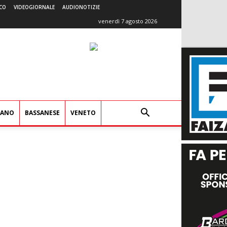
CO
VIDEOGIORNALE
AUDIONOTIZIE
venerdì 7 agosto 2026
IANO
BASSANESE
VENETO