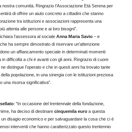
la nostra comunità. Ringrazio l’Associazione Età Serena per
tirà di offrire un aiuto concreto a cittadini che stanno
orazione tra istituzioni e associazioni rappresenta una
iù attenta alle persone e ai loro bisogni”.
ichiara l’assessora al sociale
Anna Maria Savio
– e
a che ha sempre dimostrato di riservare un’attenzione
hiedono un affiancamento speciale in determinati momenti
a in difficoltà a chi è avanti con gli anni. Ringrazio di cuore
ne distingue l’operato e che in questi anni ha trovato tante
 della popolazione, in una sinergia con le istituzioni preziosa
io una risorsa significativa”.
sellato
: “In occasione del trentennale della fondazione,
nime, ha deciso di destinare
cinquemila euro
a questa
vive un disagio economico e per salvaguardare la cosa che ci è
umerosi interventi che hanno caratterizzato questo trentennio