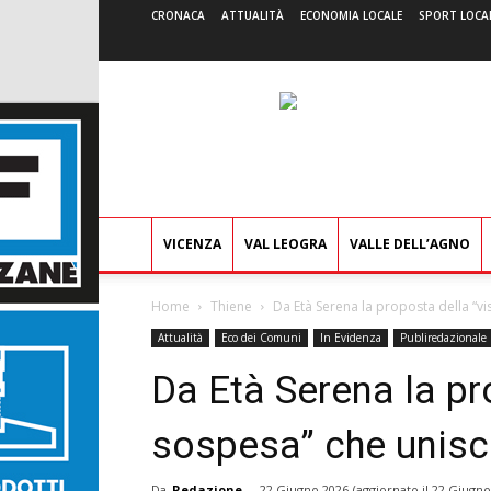
CRONACA
ATTUALITÀ
ECONOMIA LOCALE
SPORT LOCA
VICENZA
VAL LEOGRA
VALLE DELL’AGNO
Home
Thiene
Da Età Serena la proposta della “vis
Attualità
Eco dei Comuni
In Evidenza
Publiredazionale
Da Età Serena la pr
sospesa” che unisce
Da
Redazione
-
22 Giugno 2026
(aggiornato il
22 Giugno