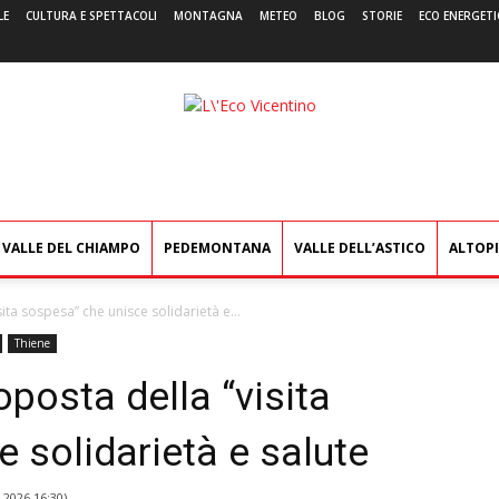
LE
CULTURA E SPETTACOLI
MONTAGNA
METEO
BLOG
STORIE
ECO ENERGETI
L'Eco
Vicentino
VALLE DEL CHIAMPO
PEDEMONTANA
VALLE DELL’ASTICO
ALTOP
ita sospesa” che unisce solidarietà e...
Thiene
oposta della “visita
 solidarietà e salute
 2026 16:30
)