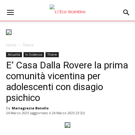
Home
Thiene
Attualità
In Evidenza
Thiene
E’ Casa Dalla Rovere la prima
comunità vicentina per
adolescenti con disagio
psichico
Da
Mariagrazia Bonollo
24 Marzo 2025
(aggiornato il
24 Marzo 2025 23:32
)