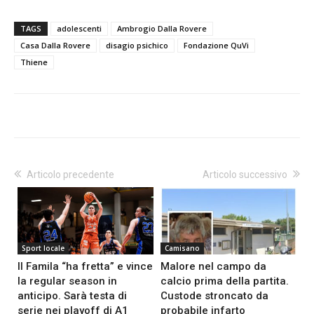
TAGS
adolescenti
Ambrogio Dalla Rovere
Casa Dalla Rovere
disagio psichico
Fondazione QuVi
Thiene
Articolo precedente
Articolo successivo
Sport locale
Camisano
Il Famila “ha fretta” e vince
Malore nel campo da
la regular season in
calcio prima della partita.
anticipo. Sarà testa di
Custode stroncato da
serie nei playoff di A1
probabile infarto