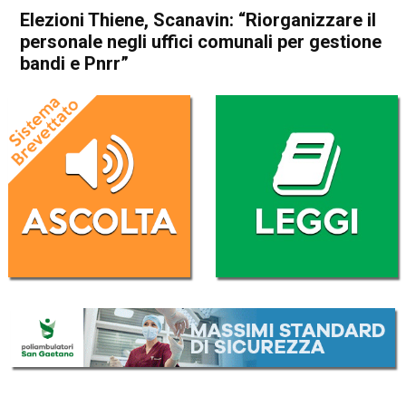
Elezioni Thiene, Scanavin: “Riorganizzare il
personale negli uffici comunali per gestione
bandi e Pnrr”
Home
Thiene
Attualità
In Evidenza
Thiene
Elezioni Thiene, Scanavin:
“Riorganizzare il personale
negli uffici comunali per
gestione bandi e Pnrr”
Da
Mariagrazia Bonollo
10 Giugno 2022
(aggiornato il
11 Giugno 2022 18:29
)