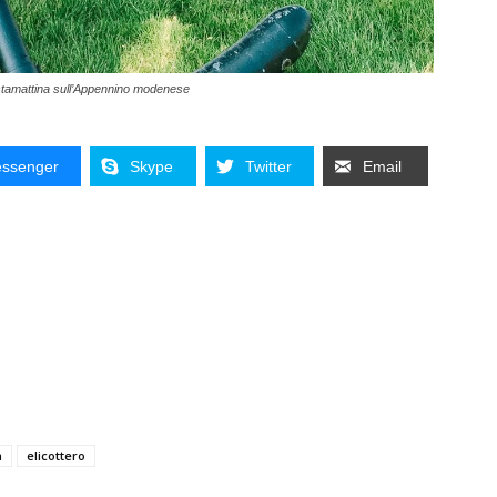
cce stamattina sull’Appennino modenese
ssenger
Skype
Twitter
Email
n
elicottero