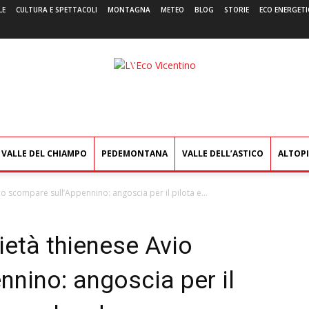
LE
CULTURA E SPETTACOLI
MONTAGNA
METEO
BLOG
STORIE
ECO ENERGETI
L'Eco
Vicentino
VALLE DEL CHIAMPO
PEDEMONTANA
VALLE DELL’ASTICO
ALTOP
io scompare sull’Appennino: angoscia per il pilota e...
ietà thienese Avio
nino: angoscia per il