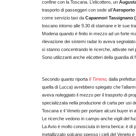
confine con la Toscana. L’elicottero, un
August
trasporto di passeggeri con sede all’
Aeroporto 
come servizio taxi da
Capannori Tassignano 
toscano intorno alle 9.30 di stamane e le sue tr
Modena quando è finito in mezzo ad un forte malt
rilevazione dei sistemi radar lo aveva segnalat
si stanno concentrando le ricerche, attivate nel p
Sono utilizzanti anche elicotteri della guardia di 
Secondo quanto riporta
Il Tirreno
,
dalla prefettu
quella di Lucca) avrebbero spiegato che l’allarm
aveva noleggiato il mezzo per il trasporto di pro
specializzata nella produzione di carta per usi dom
Toscana e il Veneto per portare alcuni buyer in 
Le ricerche vedono in campo anche vigili del fu
La Avio è molto conosciuta in terra berica: è di p
metallizzato solcano spesso i cieli del Veneto e d