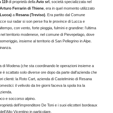
a 119
di proprietà della
Avio srl
, società specializzata nel
Arturo Ferrarin di Thiene
, era in quel momento utilizzato
(Lucca)
a
Resana (Treviso)
. Era partito dal Comune
acce sui radar si son perse fra le province di Lucca e
empo, con vento, forte pioggia, fulmini e grandine: l’ultima
o nel territorio modenese, nel comune di Pievepelago, dove
omeriggio, insieme al territorio di San Pellegrino in Alpe.
finanza.
ra di Modena (che sta coordinando le operazioni insieme a
e è scattato solo diverse ore dopo da parte dall’azienda che
pri clienti: la Roto Cart, azienda di Castelminio di Resana
estici: il velivolo da tre giorni faceva la spola tra la
azienda.
oco e soccorso alpino.
roprietà dell’imprenditore De Toni e i suoi elicotteri bordeaux
ell’Alto Vicentino in particolare.