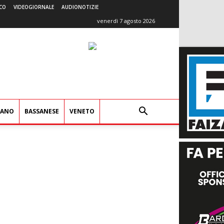
CO
VIDEOGIORNALE
AUDIONOTIZIE
venerdì 7 agosto 2026
IANO
BASSANESE
VENETO