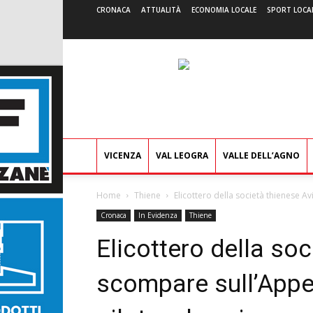
CRONACA
ATTUALITÀ
ECONOMIA LOCALE
SPORT LOCA
VICENZA
VAL LEOGRA
VALLE DELL’AGNO
Home
Thiene
Elicottero della società thienese Av
Cronaca
In Evidenza
Thiene
Elicottero della soc
scompare sull’Appen