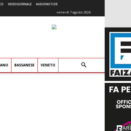
CO
VIDEOGIORNALE
AUDIONOTIZIE
venerdì 7 agosto 2026
IANO
BASSANESE
VENETO