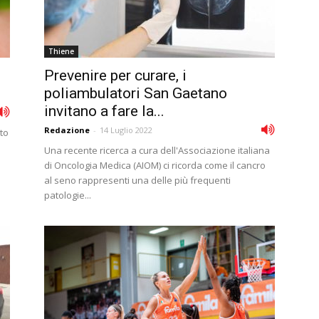
Thiene
Prevenire per curare, i
poliambulatori San Gaetano
invitano a fare la...
Redazione
-
14 Luglio 2022
eto
Una recente ricerca a cura dell'Associazione italiana
di Oncologia Medica (AIOM) ci ricorda come il cancro
al seno rappresenti una delle più frequenti
patologie...