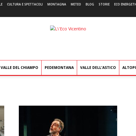
LE
CULTURA E SPETTACOLI
MONTAGNA
METEO
BLOG
STORIE
ECO ENERGETI
L'Eco
Vicentino
VALLE DEL CHIAMPO
PEDEMONTANA
VALLE DELL’ASTICO
ALTOP