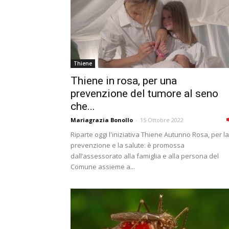
Thiene
Thiene in rosa, per una
prevenzione del tumore al seno
che...
Mariagrazia Bonollo
-
15 Ottobre 2022
Riparte oggi l'iniziativa Thiene Autunno Rosa, per la
prevenzione e la salute: è promossa
dall’assessorato alla famiglia e alla persona del
Comune assieme a...