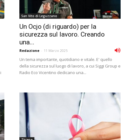
San Vito di Leguzzano
Un Ocjo (di riguardo) per la
sicurezza sul lavoro. Creando
una...
Redazione
-
11 Marzo 2025
Un tema importante, quotidiano e vitale. E' quello
della sicurezza sul luogo di lavoro, a cui Siggi Group e
i
Radio Eco Vicentino dedicano una...
Thiene