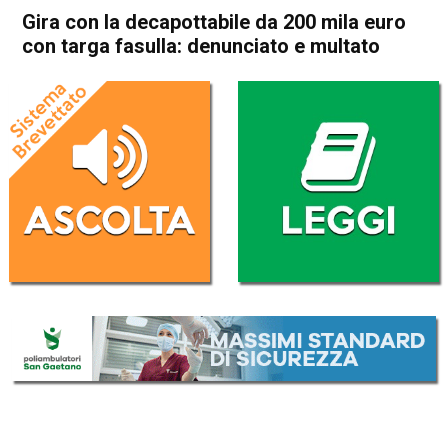
Gira con la decapottabile da 200 mila euro
con targa fasulla: denunciato e multato
Home
Thiene
Cronaca
In Evidenza
Thiene
Gira con la decapottabile da
200 mila euro con targa
fasulla: denunciato e multato
Da
Redazione
19 Ottobre 2018
(aggiornato il
19 Ottobre 2018 15:17
)
ASCOLTA L'AUDIO