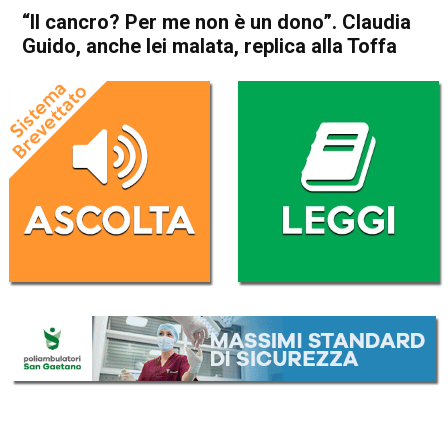
“Il cancro? Per me non è un dono”. Claudia
Guido, anche lei malata, replica alla Toffa
Home
Thiene
Attualità
In Evidenza
Thiene
“Il cancro? Per me non è un
dono”. Claudia Guido, anche
lei malata, replica alla Toffa
Da
Redazione
26 Settembre 2018
(aggiornato il
26 Settembre 2018 14:05
)
ASCOLTA L'AUDIO