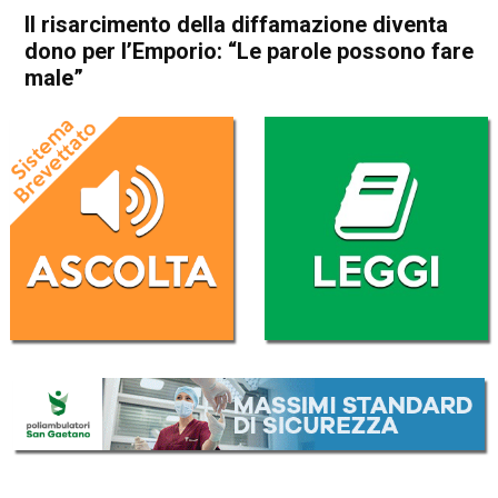
Il risarcimento della diffamazione diventa
dono per l’Emporio: “Le parole possono fare
male”
Home
Thiene
Attualità
In Evidenza
Thiene
Il risarcimento della
diffamazione diventa dono
per l’Emporio: “Le parole
possono fare male”
Da
Marco Zorzi
12 Marzo 2025
(aggiornato il
13 Marzo 2025 8:15
)