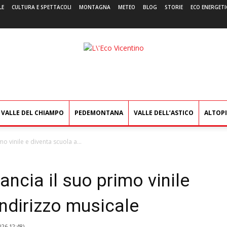
LE
CULTURA E SPETTACOLI
MONTAGNA
METEO
BLOG
STORIE
ECO ENERGETI
L'Eco
Vicentino
VALLE DEL CHIAMPO
PEDEMONTANA
VALLE DELL’ASTICO
ALTOP
o vinile e diventa scuola a...
ancia il suo primo vinile
indirizzo musicale
026 12:48
)