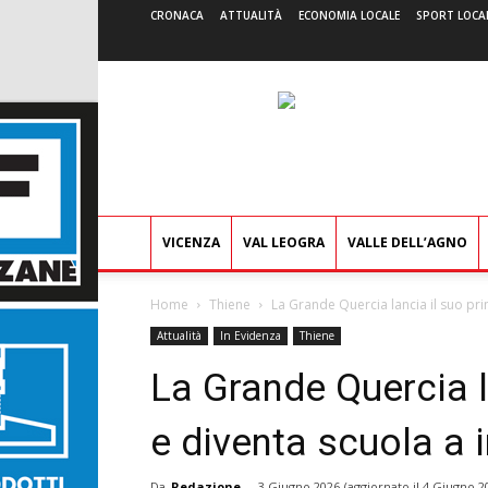
CRONACA
ATTUALITÀ
ECONOMIA LOCALE
SPORT LOCA
VICENZA
VAL LEOGRA
VALLE DELL’AGNO
Home
Thiene
La Grande Quercia lancia il suo prim
Attualità
In Evidenza
Thiene
La Grande Quercia l
e diventa scuola a 
Da
Redazione
-
3 Giugno 2026
(aggiornato il
4 Giugno 2