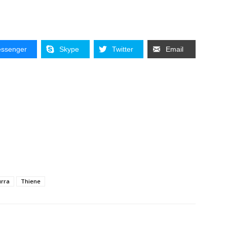
ssenger
Skype
Twitter
Email
urra
Thiene