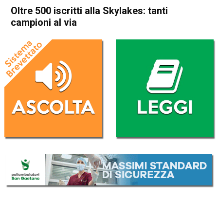
Oltre 500 iscritti alla Skylakes: tanti
campioni al via
Home
Thiene
Laghi
In Evidenza
Thiene
Laghi
Sport
Oltre 500 iscritti alla
Skylakes: tanti campioni al
via
Da
Redazione
21 Giugno 2019
(aggiornato il
21 Giugno 2019 12:53
)
ASCOLTA L'AUDIO