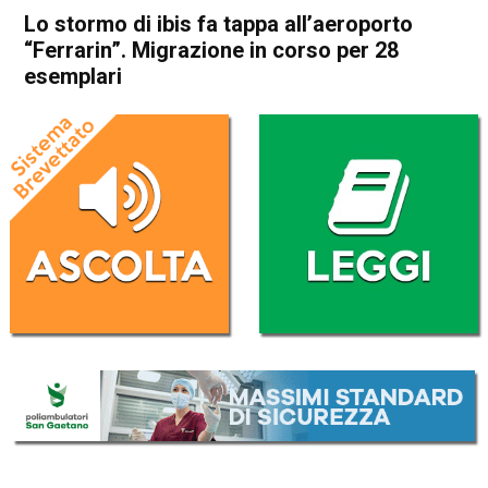
Lo stormo di ibis fa tappa all’aeroporto
“Ferrarin”. Migrazione in corso per 28
esemplari
Home
Thiene
Attualità
In Evidenza
Thiene
Lo stormo di ibis fa tappa
all’aeroporto “Ferrarin”.
Migrazione in corso per 28
esemplari
Da
Omar Dal Maso
28 Agosto 2021
(aggiornato il
28 Agosto 2021 17:53
)