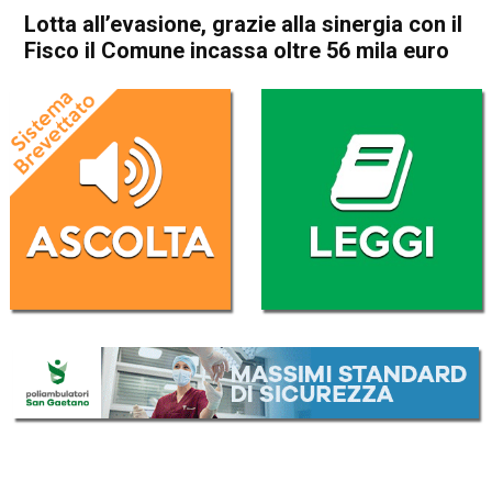
Lotta all’evasione, grazie alla sinergia con il
Fisco il Comune incassa oltre 56 mila euro
Home
Thiene
Attualità
In Evidenza
Thiene
Lotta all’evasione, grazie alla
sinergia con il Fisco il
Comune incassa oltre 56
mila euro
Da
Redazione
21 Settembre 2017
(aggiornato il
21 Settembre 2017 18:08
)